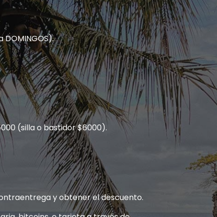
S a DOMINGOS).
000 (silla o bastidor $6000).
ontraentrega y obtener el descuento.
ria, bitcoins, o tarjeta a través de