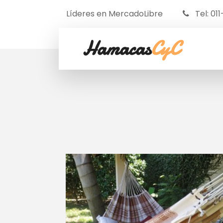
Líderes en MercadoLibre
Tel: 01
Hamacas
CyC