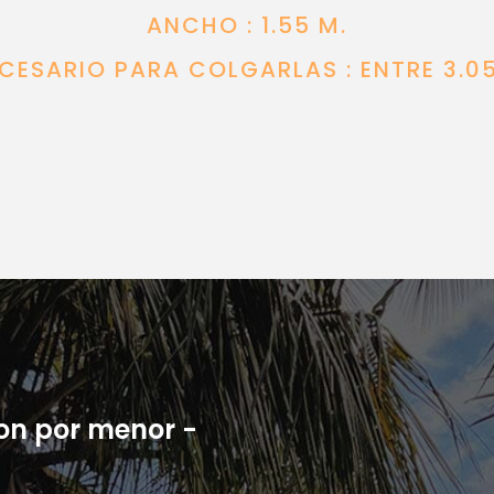
ANCHO : 1.55 M.
CESARIO PARA COLGARLAS : ENTRE 3.05
son por menor -