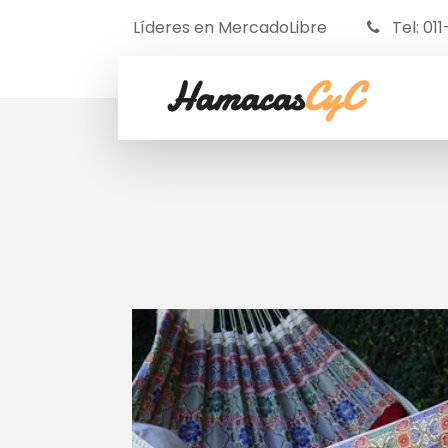
Líderes en MercadoLibre
Tel: 01
Hamacas
CyC