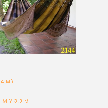
N
4 M).
 M Y 3.9 M