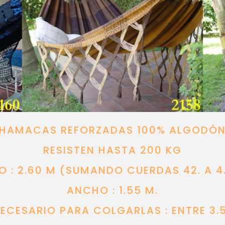
HAMACAS REFORZADAS 100% ALGODÓ
RESISTEN HASTA 200 KG
O : 2.60 M (SUMANDO CUERDAS 42. A 4.
ANCHO : 1.55 M.
ECESARIO PARA COLGARLAS : ENTRE 3.5