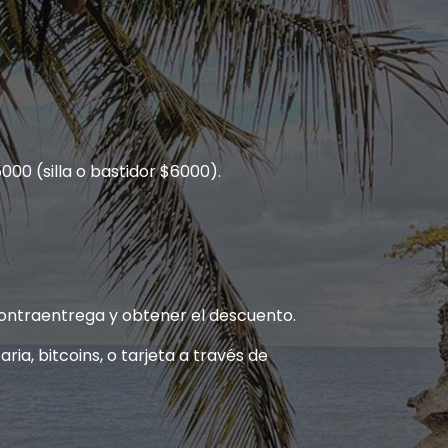
000 (silla o bastidor $6000).
ontraentrega y obtener el descuento.
ria, bitcoins, o tarjeta a través de